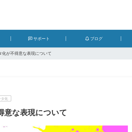
サポート
ブログ
タ化が不得意な表現について
ータ化
得意な表現について