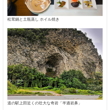
松茸鍋と土瓶蒸し ホイル焼き
道の駅上田近くの壮大な奇岩「半過岩鼻」